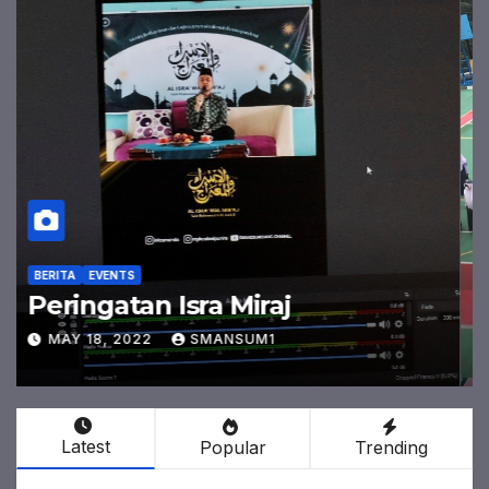
BERITA
EVENTS
Serah Terima Jabatan
Pengurus OSIS & MPK
2021/2022
MAY 18, 2022
SMANSUM1
Latest
Popular
Trending