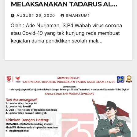
MELAKSANAKAN TADARUS AL
QURAN SECARA DARING
AUGUST 26, 2020
SMANSUM1
Oleh : Ade Nurjaman, S.Pd Wabah virus corona
atau Covid–19 yang tak kunjung reda membuat
kegiatan dunia pendidikan seolah mati…