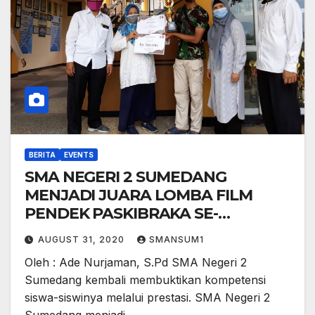
BERITA
EVENTS
SMA NEGERI 2 SUMEDANG
MENJADI JUARA LOMBA FILM
PENDEK PASKIBRAKA SE-
KABUPATEN SUMEDANG
AUGUST 31, 2020
SMANSUM1
Oleh : Ade Nurjaman, S.Pd SMA Negeri 2
Sumedang kembali membuktikan kompetensi
siswa-siswinya melalui prestasi. SMA Negeri 2
Sumedang menjadi…