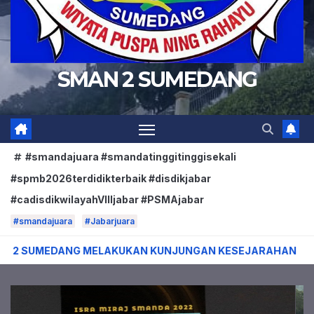
SMAN 2 SUMEDANG
#smandajuara #smandatinggitinggisekali
#spmb2026terdidikterbaik #disdikjabar
#cadisdikwilayahVIIIjabar #PSMAjabar
#smandajuara
#Jabarjuara
AKUKAN KUNJUNGAN KESEJARAHAN
Peringatan Isra Mira