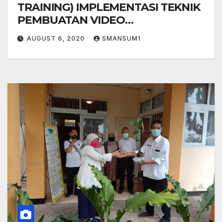
TRAINING) IMPLEMENTASI TEKNIK
PEMBUATAN VIDEO
PEMBELAJARAN DAN SOSIALISASI
AUGUST 6, 2020
SMANSUM1
E-RAPORT