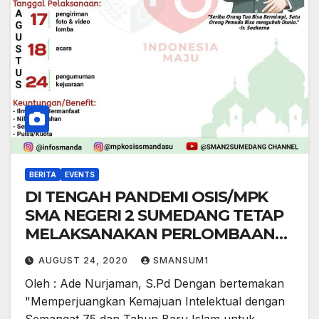
BERITA
EVENTS
DI TENGAH PANDEMI OSIS/MPK
SMA NEGERI 2 SUMEDANG TETAP
MELAKSANAKAN PERLOMBAAN
SECARA ONLINE DALAM RANGKA
AUGUST 24, 2020
SMANSUM1
MEMPERINGATI HARI
Oleh : Ade Nurjaman, S.Pd Dengan bertemakan
KEMERDEKAAN REPUBLIK
"Memperjuangkan Kemajuan Intelektual dengan
INDONESIA
Semangat 75 dan Tahun Baru Islam untuk