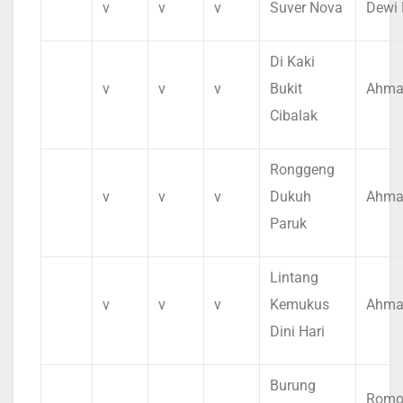
v
v
v
Suver Nova
Dewi 
Di Kaki
v
v
v
Bukit
Ahma
Cibalak
Ronggeng
v
v
v
Dukuh
Ahma
Paruk
Lintang
v
v
v
Kemukus
Ahma
Dini Hari
Burung
Romo