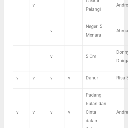
Laskar
v
Andre
Pelangi
Negeri 5
v
Ahma
Menara
Donn
v
5 Cm
Dhirg
v
v
v
v
Danur
Risa 
Padang
Bulan dan
v
v
v
v
Cinta
Andre
dalam