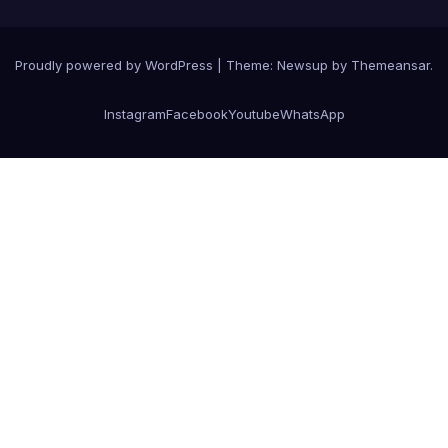
Proudly powered by WordPress
|
Theme: Newsup by
Themeansar
.
Instagram
Facebook
Youtube
WhatsApp