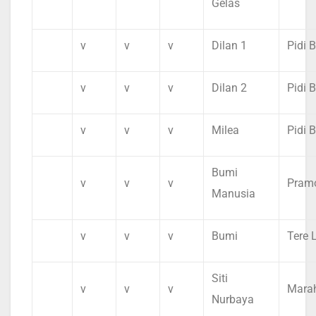
Gelas
v
v
v
Dilan 1
Pidi 
v
v
v
Dilan 2
Pidi 
v
v
v
Milea
Pidi 
Bumi
v
v
v
Pram
Manusia
v
v
v
Bumi
Tere 
Siti
v
v
v
Marah
Nurbaya