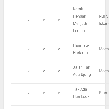
Katak
Hendak
Nur S
v
v
v
Menjadi
Iskan
Lembu
Harimau-
v
v
v
Mocht
Hariamu
Jalan Tak
v
v
v
Mocht
Ada Ujung
Tak Ada
v
v
v
Pram
Hari Esok