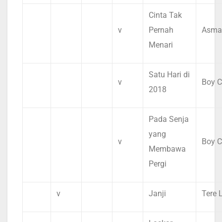
Cinta Tak
v
Pernah
Asma
Menari
Satu Hari di
v
Boy C
2018
Pada Senja
yang
v
Boy C
Membawa
Pergi
v
Janji
Tere 