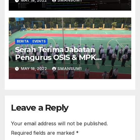
MAY 18, 2022
SMANSUM1
BERITA
EVENTS
Serah Terima Jabatan
Pengurus OSIS & MPK
2021/2022
MAY 18, 2022
SMANSUM1
Leave a Reply
Your email address will not be published.
Required fields are marked
*