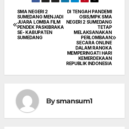
SMA NEGERI 2
DI TENGAH PANDEMI
Post
SUMEDANG MENJADI
OSIS/MPK SMA
JUARA LOMBA FILM
NEGERI 2 SUMEDANG
navigation
PENDEK PASKIBRAKA
TETAP
SE- KABUPATEN
MELAKSANAKAN
SUMEDANG
PERLOMBAAN
SECARA ONLINE
DALAM RANGKA
MEMPERINGATI HARI
KEMERDEKAAN
REPUBLIK INDONESIA
By
smansum1