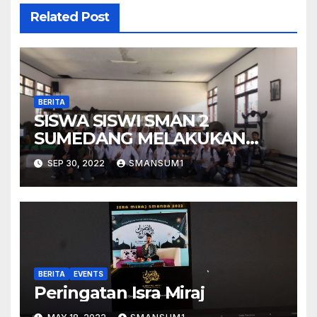
Related Post
BERITA
SISWA SISWI SMAN 2
SUMEDANG MELAKUKAN
KUNJUNGAN KESEJARAHAN
SEP 30, 2022
SMANSUM1
BERITA
EVENTS
Peringatan Isra Miraj