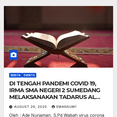
BERITA
EVENTS
DI TENGAH PANDEMI COVID 19,
IRMA SMA NEGERI 2 SUMEDANG
MELAKSANAKAN TADARUS AL
QURAN SECARA DARING
AUGUST 26, 2020
SMANSUM1
Oleh : Ade Nurjaman, S.Pd Wabah virus corona