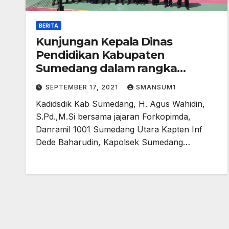
BERITA
Kunjungan Kepala Dinas
Pendidikan Kabupaten
Sumedang dalam rangka
Monitoring dan Evaluasi
SEPTEMBER 17, 2021
SMANSUM1
Pelaksanaan PTM (Pembelajaran
Kadidsdik Kab Sumedang, H. Agus Wahidin,
Tatap Muka) di SMA Negeri 2
S.Pd.,M.Si bersama jajaran Forkopimda,
Sumedang
Danramil 1001 Sumedang Utara Kapten Inf
Dede Baharudin, Kapolsek Sumedang…