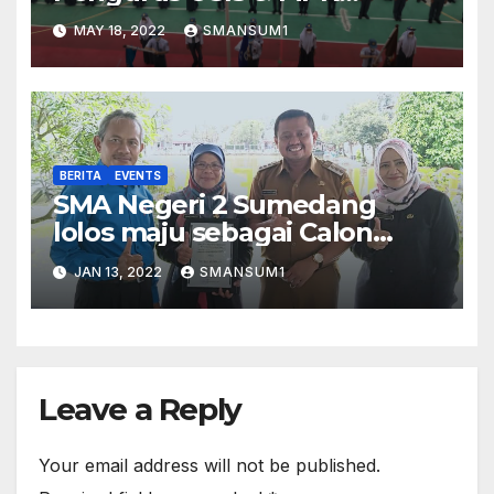
2021/2022
MAY 18, 2022
SMANSUM1
BERITA
EVENTS
SMA Negeri 2 Sumedang
lolos maju sebagai Calon
Sekolah Adiwiyata Provinsi
JAN 13, 2022
SMANSUM1
tahun 2022
Leave a Reply
Your email address will not be published.