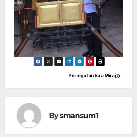
Peringatan Isra Miraj
Post
navigation
By
smansum1