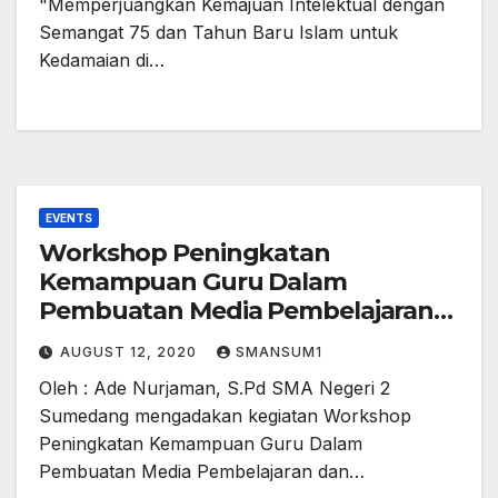
"Memperjuangkan Kemajuan Intelektual dengan
INDONESIA
Semangat 75 dan Tahun Baru Islam untuk
Kedamaian di…
EVENTS
Workshop Peningkatan
Kemampuan Guru Dalam
Pembuatan Media Pembelajaran
dan Sosialisasi Pengelolaan Nilai
AUGUST 12, 2020
SMANSUM1
Berbasis E-Raport
Oleh : Ade Nurjaman, S.Pd SMA Negeri 2
Sumedang mengadakan kegiatan Workshop
Peningkatan Kemampuan Guru Dalam
Pembuatan Media Pembelajaran dan…