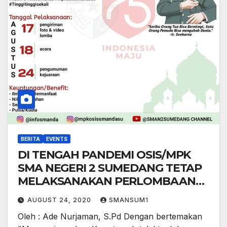
BERITA
EVENTS
DI TENGAH PANDEMI OSIS/MPK
SMA NEGERI 2 SUMEDANG TETAP
MELAKSANAKAN PERLOMBAAN
SECARA ONLINE DALAM RANGKA
AUGUST 24, 2020
SMANSUM1
MEMPERINGATI HARI
Oleh : Ade Nurjaman, S.Pd Dengan bertemakan
KEMERDEKAAN REPUBLIK