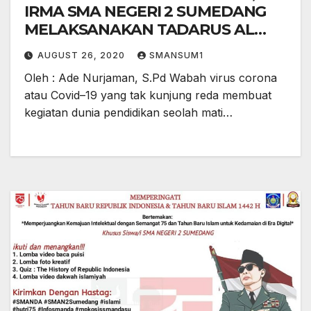
IRMA SMA NEGERI 2 SUMEDANG
MELAKSANAKAN TADARUS AL
QURAN SECARA DARING
AUGUST 26, 2020
SMANSUM1
Oleh : Ade Nurjaman, S.Pd Wabah virus corona
atau Covid–19 yang tak kunjung reda membuat
kegiatan dunia pendidikan seolah mati…