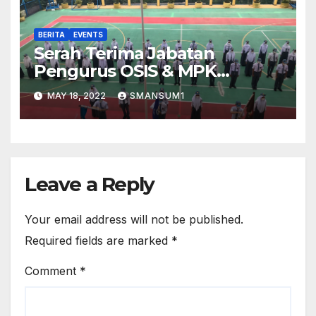
BERITA
EVENTS
Serah Terima Jabatan
Pengurus OSIS & MPK
2021/2022
MAY 18, 2022
SMANSUM1
Leave a Reply
Your email address will not be published.
Required fields are marked
*
Comment
*