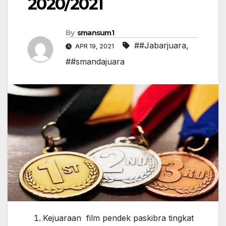
2020/2021
By
smansum1
##Jabarjuara
,
APR 19, 2021
##smandajuara
Kejuaraan film pendek paskibra tingkat