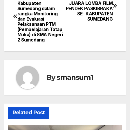
Kabupaten
JUARA LOMBA FILM
navigation
Sumedang dalam
PENDEK PASKIBRAKA
rangka Monitoring
SE- KABUPATEN
dan Evaluasi
SUMEDANG
Pelaksanaan PTM
(Pembelajaran Tatap
Muka) di SMA Negeri
2 Sumedang
By
smansum1
Related Post