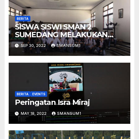
BERITA
SISWA SISWI SMAN 2
SUMEDANG MELAKUKAN
KUNJUNGAN KESEJARAHAN
SEP 30, 2022
SMANSUM1
BERITA
EVENTS
Peringatan Isra Miraj
MAY 18, 2022
SMANSUM1