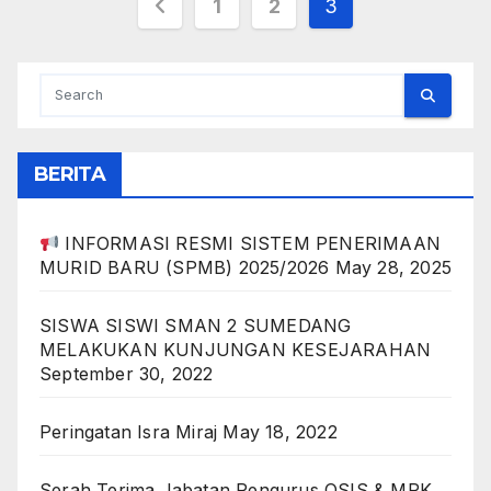
Posts
1
2
3
pagination
BERITA
INFORMASI RESMI SISTEM PENERIMAAN
MURID BARU (SPMB) 2025/2026
May 28, 2025
SISWA SISWI SMAN 2 SUMEDANG
MELAKUKAN KUNJUNGAN KESEJARAHAN
September 30, 2022
Peringatan Isra Miraj
May 18, 2022
Serah Terima Jabatan Pengurus OSIS & MPK