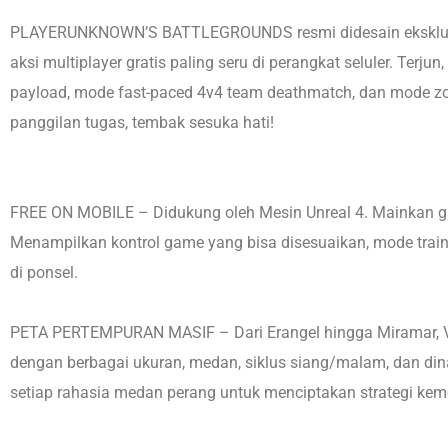
PLAYERUNKNOWN’S BATTLEGROUNDS resmi didesain eksklusif 
aksi multiplayer gratis paling seru di perangkat seluler. Ter
payload, mode fast-paced 4v4 team deathmatch, dan mode zo
panggilan tugas, tembak sesuka hati!
FREE ON MOBILE – Didukung oleh Mesin Unreal 4. Mainkan g
Menampilkan kontrol game yang bisa disesuaikan, mode training
di ponsel.
PETA PERTEMPURAN MASIF – Dari Erangel hingga Miramar, Vik
dengan berbagai ukuran, medan, siklus siang/malam, dan din
setiap rahasia medan perang untuk menciptakan strategi ke