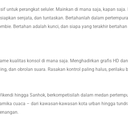
untuk perangkat seluler. Mainkan di mana saja, kapan saj
jun, siapkan senjata, dan tuntaskan. Bertahanlah dalam pertempu
mbie. Bertahan adalah kunci, dan siapa yang terakhir bertaha
ame kualitas konsol di mana saja. Menghadirkan grafis HD d
, dan obrolan suara. Rasakan kontrol paling halus, perilaku bal
endi hingga Sanhok, berkompetisilah dalam medan pertempuran
amika cuaca – dari kawasan-kawasan kota urban hingga tundra 
menangan.